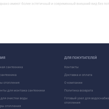
нако имеют более эстетичный и современный внешний вид без по
НИЯ
ДЛЯ ПОКУПАТЕЛЕЙ
ная сантехника
Контакты
сантехника
Доставка и оплата
ры отопления
О компании
нты для монтажа сантехники
Политика возврата
для очистки воды
Готовый узел для водоснабж
отопления
оры отопления