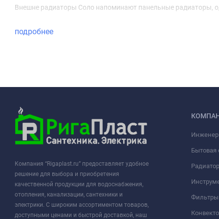
Внешне радиаторы Соло напоминают панельные радиаторы, од
подробнее
КОМПА
Инженер
Бытовая 
Компания “Rigaplast.ru” предоставляет удобное
Радиато
решение для выбора и приобретения
Инструме
качественной продукции для водоснабжения,
отопления, канализации, сантехники и
Фильтры 
электрики. С широким ассортиментом товаров,
Конвект
доступными ценами и быстрой доставкой, наш