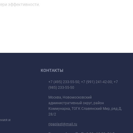
тери эффективности.
КОНТАКТЫ
+7 (495) 233-55-50; +7 (991) 241-42-00; +7
(985) 233-55-50
Москва, Новомосковский
административный округ, район
Коммунарка, ТОГК Славянский Мир, ряд Д,
28/2
ения и
rigaplast@mail.ru