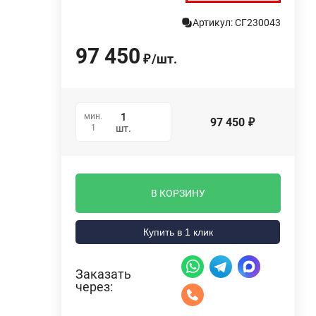
Артикул: СГ230043
97 450
/
шт.
₽
мин.
97 450
₽
1
шт.
В КОРЗИНУ
Купить в 1 клик
Заказать
через: