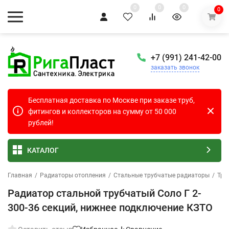
0
0
0
0
+7 (991) 241-42-00
заказать звонок
Бесплатная доставка по Москве при заказе труб,
фитингов и коллекторов на сумму от 50 000
рублей!
КАТАЛОГ
Главная
/
Радиаторы отопления
/
Стальные трубчатые радиаторы
/
Тру
Радиатор стальной трубчатый Соло Г 2-
300-36 секций, нижнее подключение КЗТО