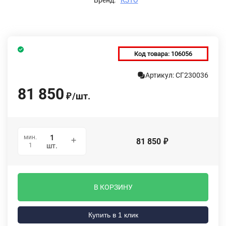
Код товара:
106056
Артикул: СГ230036
81 850
/
шт.
₽
мин.
81 850
₽
1
шт.
В КОРЗИНУ
Купить в 1 клик