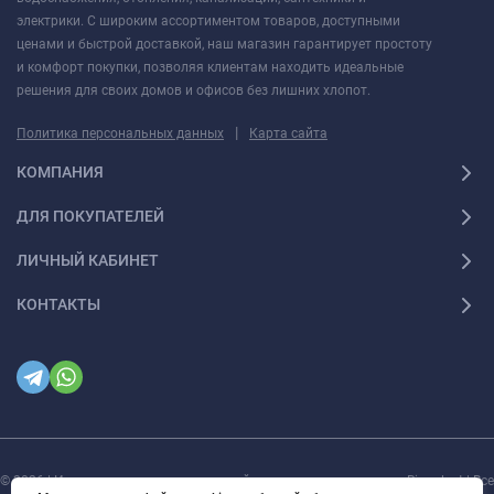
электрики. С широким ассортиментом товаров, доступными
ценами и быстрой доставкой, наш магазин гарантирует простоту
и комфорт покупки, позволяя клиентам находить идеальные
решения для своих домов и офисов без лишних хлопот.
|
Политика персональных данных
Карта сайта
КОМПАНИЯ
ДЛЯ ПОКУПАТЕЛЕЙ
ЛИЧНЫЙ КАБИНЕТ
КОНТАКТЫ
© 2026 | Интернет магазин инженерной сантехники и электрики Rigaplast | Все