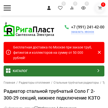
0
0
0
0
+7 (991) 241-42-00
заказать звонок
Бесплатная доставка по Москве при заказе труб,
фитингов и коллекторов на сумму от 50 000
рублей!
КАТАЛОГ
Главная
/
Радиаторы отопления
/
Стальные трубчатые радиаторы
/
Тру
Радиатор стальной трубчатый Соло Г 2-
300-29 секций, нижнее подключение КЗТО