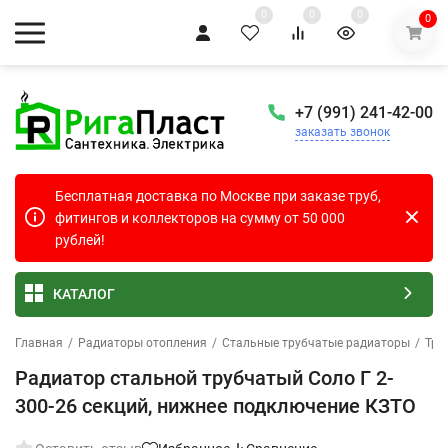
0
0
0
0
+7 (991) 241-42-00
заказать звонок
Бесплатная доставка по Москве при заказе труб,
фитингов и коллекторов на сумму от 50 000
рублей!
КАТАЛОГ
Главная
/
Радиаторы отопления
/
Стальные трубчатые радиаторы
/
Тру
Радиатор стальной трубчатый Соло Г 2-
300-26 секций, нижнее подключение КЗТО