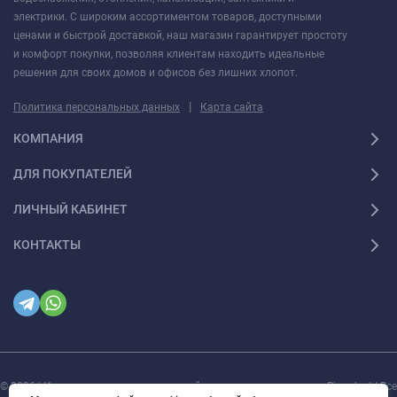
электрики. С широким ассортиментом товаров, доступными
ценами и быстрой доставкой, наш магазин гарантирует простоту
и комфорт покупки, позволяя клиентам находить идеальные
решения для своих домов и офисов без лишних хлопот.
|
Политика персональных данных
Карта сайта
КОМПАНИЯ
ДЛЯ ПОКУПАТЕЛЕЙ
ЛИЧНЫЙ КАБИНЕТ
КОНТАКТЫ
© 2026 | Интернет магазин инженерной сантехники и электрики Rigaplast | Все