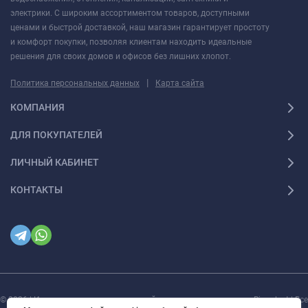
электрики. С широким ассортиментом товаров, доступными
ценами и быстрой доставкой, наш магазин гарантирует простоту
и комфорт покупки, позволяя клиентам находить идеальные
решения для своих домов и офисов без лишних хлопот.
|
Политика персональных данных
Карта сайта
КОМПАНИЯ
ДЛЯ ПОКУПАТЕЛЕЙ
ЛИЧНЫЙ КАБИНЕТ
КОНТАКТЫ
© 2026 | Интернет магазин инженерной сантехники и электрики Rigaplast | Все