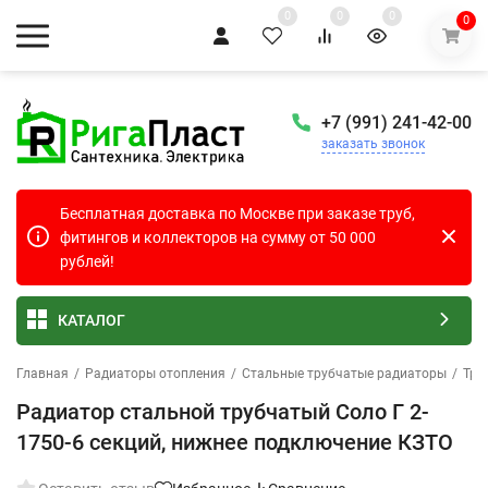
0
0
0
0
+7 (991) 241-42-00
заказать звонок
Бесплатная доставка по Москве при заказе труб,
фитингов и коллекторов на сумму от 50 000
рублей!
КАТАЛОГ
Главная
/
Радиаторы отопления
/
Стальные трубчатые радиаторы
/
Тру
Радиатор стальной трубчатый Соло Г 2-
1750-6 секций, нижнее подключение КЗТО