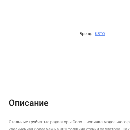
Бренд:
КЗТО
Описание
Характеристики
Отзывы (0)
Описание
Стальные трубчатые радиаторы Соло – новинка модельного р
увеличенная более чем на 40% толщина стенки радиатора. Как 