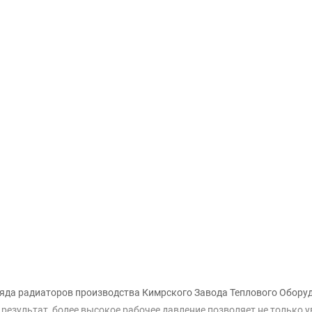
Доставка и оплата
яда радиаторов производства Кимрского Завода Теплового Обору
результат, более высокое рабочее давление позволяет не только у