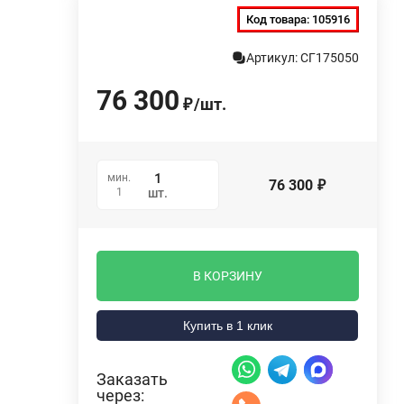
Код товара:
105916
Артикул: СГ175050
76 300
/
шт.
₽
мин.
76 300
₽
1
шт.
В КОРЗИНУ
Купить в 1 клик
Заказать
через: