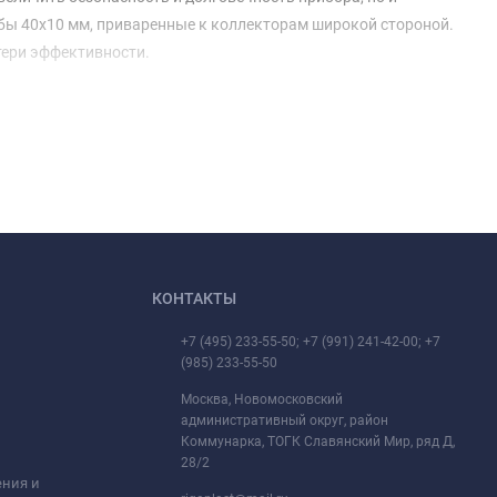
бы 40х10 мм, приваренные к коллекторам широкой стороной.
тери эффективности.
КОНТАКТЫ
+7 (495) 233-55-50; +7 (991) 241-42-00; +7
(985) 233-55-50
Москва, Новомосковский
административный округ, район
Коммунарка, ТОГК Славянский Мир, ряд Д,
28/2
ения и