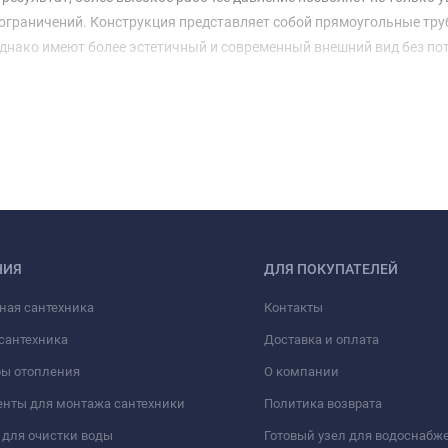
ограничений. Конструкция представляет собой прямоугольные тру
нако имеют более эстетичный и современный внешний вид без по
НИЯ
ДЛЯ ПОКУПАТЕЛЕЙ
ная сантехника
Контакты
сантехника
Доставка и оплата
ры отопления
О компании
нты для монтажа сантехники
Политика возврата
для очистки воды
Готовый узел для водоснабж