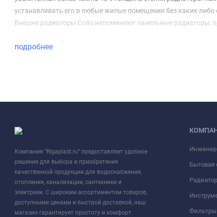
устанавливать его в любые жилые помещения без каких-либо 
Внешне радиаторы Соло напоминают панельные радиаторы, од
подробнее
КОМПА
Инженер
Компания “Rigaplast.ru” предоставляет удобное
решение для выбора и приобретения
Бытовая 
качественной продукции для водоснабжения,
Радиато
отопления, канализации, сантехники и
электрики. С широким ассортиментом товаров,
Инструме
доступными ценами и быстрой доставкой, наш
Фильтры 
магазин гарантирует простоту и комфорт