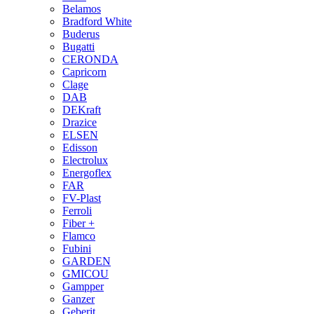
Belamos
Bradford White
Buderus
Bugatti
CERONDA
Capricorn
Clage
DAB
DEKraft
Drazice
ELSEN
Edisson
Electrolux
Energoflex
FAR
FV-Plast
Ferroli
Fiber +
Flamco
Fubini
GARDEN
GMICOU
Gampper
Ganzer
Geberit