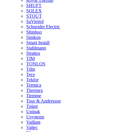
Royal Thermo
SHUFT
SOLEX
STOUT
SaVieirol
Schneider Electric
Shinhoo
Sinikon
Smart Install
Stahlmann
Strattos
TIM
TONLOS
Tdm
Tece
Tekfor
Termica
Thermex
Tiemme
Tour & Andersson
Tplast
Unipak
Usystems
Vaillant
Valtec