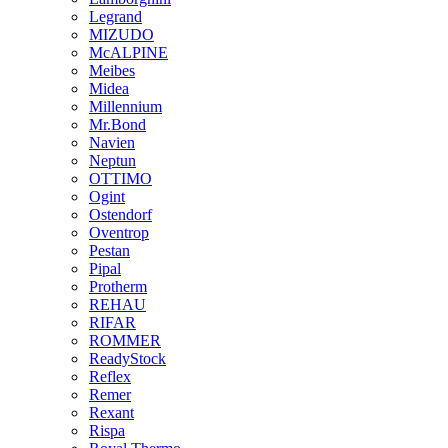
Legrand
MIZUDO
McALPINE
Meibes
Midea
Millennium
Mr.Bond
Navien
Neptun
OTTIMO
Ogint
Ostendorf
Oventrop
Pestan
Pipal
Protherm
REHAU
RIFAR
ROMMER
ReadyStock
Reflex
Remer
Rexant
Rispa