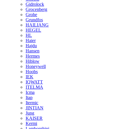
Gidrolock
Grocenberg
Grohe
Grundfos
HAILIANG
HEGEL
HL
Haier
Hajdu
Hansen
Hermes
Hiblow
Honeywell
Hoobs
IEK
IQWATT
ITELMA
Icma
Itap
Itermic
JINTIAN
Jung
KAISER
Kermi
Lamborghini