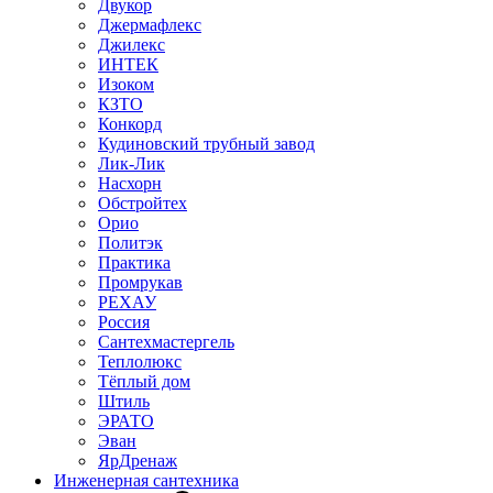
Двукор
Джермафлекс
Джилекс
ИНТЕК
Изоком
КЗТО
Конкорд
Кудиновский трубный завод
Лик-Лик
Насхорн
Обстройтех
Орио
Политэк
Практика
Промрукав
РЕХАУ
Россия
Сантехмастергель
Теплолюкс
Тёплый дом
Штиль
ЭРАТО
Эван
ЯрДренаж
Инженерная сантехника