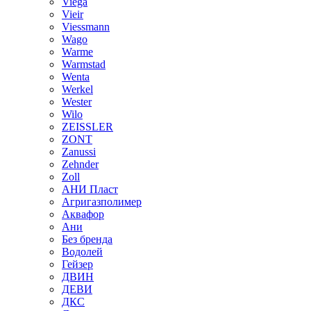
Viega
Vieir
Viessmann
Wago
Warme
Warmstad
Wenta
Werkel
Wester
Wilo
ZEISSLER
ZONT
Zanussi
Zehnder
Zoll
АНИ Пласт
Агригазполимер
Аквафор
Ани
Без бренда
Водолей
Гейзер
ДВИН
ДЕВИ
ДКС