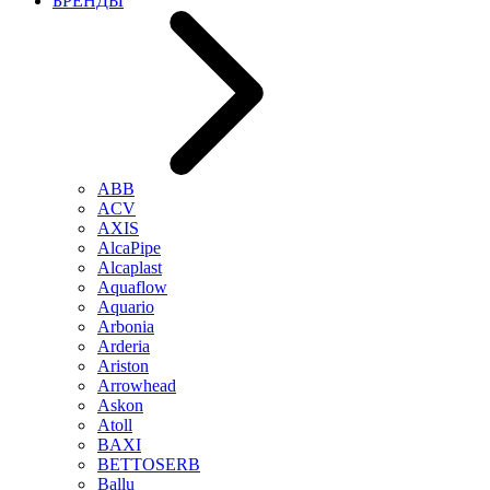
БРЕНДЫ
ABB
ACV
AXIS
AlcaPipe
Alcaplast
Aquaflow
Aquario
Arbonia
Arderia
Ariston
Arrowhead
Askon
Atoll
BAXI
BETTOSERB
Ballu