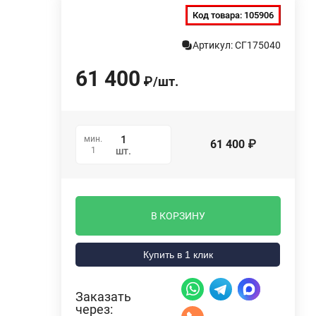
Код товара:
105906
Артикул: СГ175040
61 400
₽
/
шт.
мин.
61 400
₽
1
шт.
В КОРЗИНУ
Купить в 1 клик
Заказать
через: