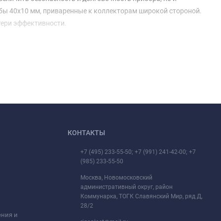
бы 40х10 мм, приваренные к коллекторам широкой стороной.
тери эффективности.
КОНТАКТЫ
+7 (495) 233-55-50; +7 (991) 241-42-00; +7
(985) 233-55-50
Москва, Новомосковский
административный округ, район
Коммунарка, ТОГК Славянский Мир, ряд Д,
28/2
ения и