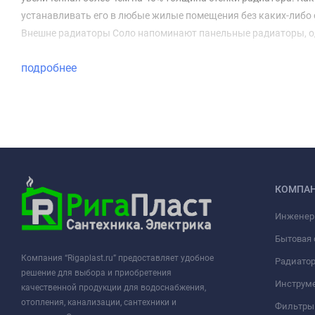
устанавливать его в любые жилые помещения без каких-либо 
Внешне радиаторы Соло напоминают панельные радиаторы, од
подробнее
КОМПА
Инженер
Бытовая 
Компания “Rigaplast.ru” предоставляет удобное
Радиато
решение для выбора и приобретения
Инструме
качественной продукции для водоснабжения,
отопления, канализации, сантехники и
Фильтры 