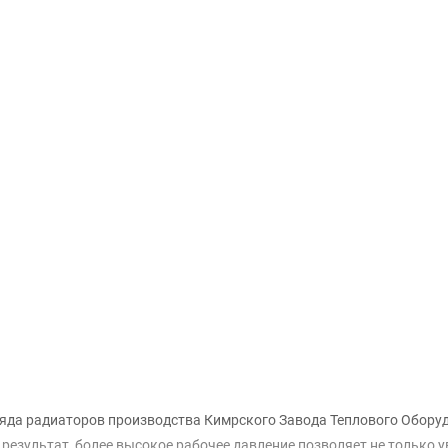
Доставка и оплата
яда радиаторов производства Кимрского Завода Теплового Обору
результат, более высокое рабочее давление позволяет не только у