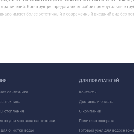
ограничений. Конструкция представляет собой прямоугольные тру
нако имеют более эстетичный и современный внешний вид без по
НИЯ
ДЛЯ ПОКУПАТЕЛЕЙ
ная сантехника
Контакты
сантехника
Доставка и оплата
ры отопления
О компании
нты для монтажа сантехники
Политика возврата
для очистки воды
Готовый узел для водоснабж