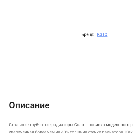
Бренд:
КЗТО
Описание
Характеристики
Отзывы (0)
Описание
Стальные трубчатые радиаторы Соло – новинка модельного р
увеличенная более чем на 40% толщина стенки радиатора. Как 