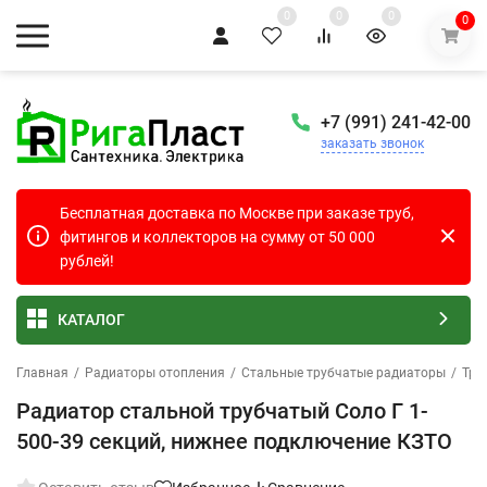
0
0
0
0
+7 (991) 241-42-00
заказать звонок
Бесплатная доставка по Москве при заказе труб,
фитингов и коллекторов на сумму от 50 000
рублей!
КАТАЛОГ
Главная
/
Радиаторы отопления
/
Стальные трубчатые радиаторы
/
Тру
Радиатор стальной трубчатый Соло Г 1-
500-39 секций, нижнее подключение КЗТО