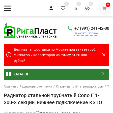
0
0
0
0
+7 (991) 241-42-00
заказать звонок
Бесплатная доставка по Москве при заказе труб,
фитингов и коллекторов на сумму от 50 000
рублей!
КАТАЛОГ
Главная
/
Радиаторы отопления
/
Стальные трубчатые радиаторы
/
Тру
Радиатор стальной трубчатый Соло Г 1-
300-3 секции, нижнее подключение КЗТО