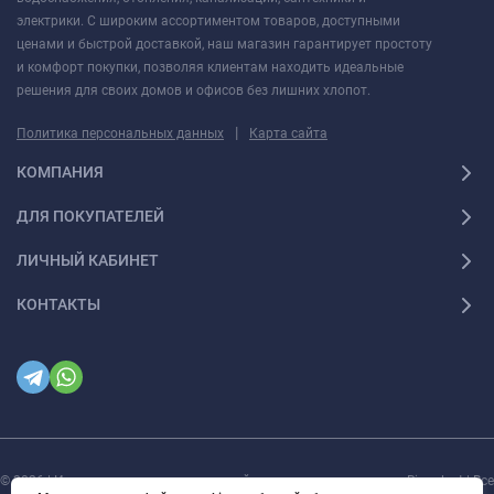
электрики. С широким ассортиментом товаров, доступными
ценами и быстрой доставкой, наш магазин гарантирует простоту
и комфорт покупки, позволяя клиентам находить идеальные
решения для своих домов и офисов без лишних хлопот.
|
Политика персональных данных
Карта сайта
КОМПАНИЯ
ДЛЯ ПОКУПАТЕЛЕЙ
ЛИЧНЫЙ КАБИНЕТ
КОНТАКТЫ
© 2026 | Интернет магазин инженерной сантехники и электрики Rigaplast | Все