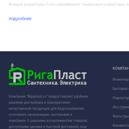
Внешне радиаторы Соло напоминают панельные радиаторы, од
подробнее
КОМПА
Инженер
Бытовая 
Компания “Rigaplast.ru” предоставляет удобное
Радиато
решение для выбора и приобретения
Инструме
качественной продукции для водоснабжения,
отопления, канализации, сантехники и
Фильтры 
электрики. С широким ассортиментом товаров,
Конвект
доступными ценами и быстрой доставкой, наш