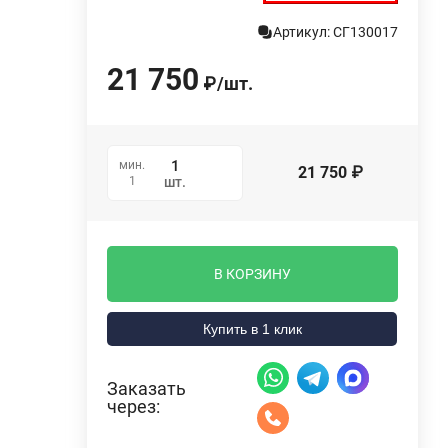
Артикул: СГ130017
21 750
₽
/
шт.
мин.
21 750
₽
1
шт.
В КОРЗИНУ
Купить в 1 клик
Заказать
через: