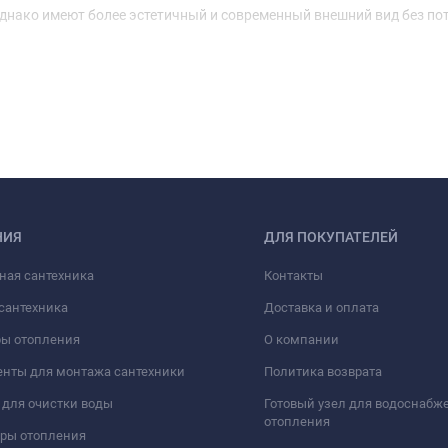
нако имеют более эстетичный и современный внешний вид без по
НИЯ
ДЛЯ ПОКУПАТЕЛЕЙ
ная сантехника
Контакты
сантехника
Доставка и оплата
ры отопления
О компании
нты для монтажа сантехники
Политика возврата
для очистки воды
Готовый узел для водоснабж
отопления
оры отопления