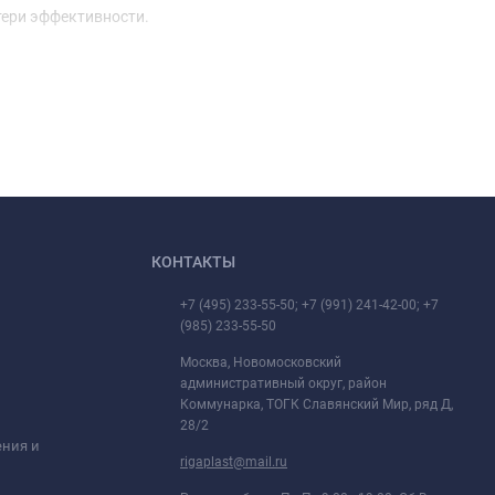
тери эффективности.
КОНТАКТЫ
+7 (495) 233-55-50; +7 (991) 241-42-00; +7
(985) 233-55-50
Москва, Новомосковский
административный округ, район
Коммунарка, ТОГК Славянский Мир, ряд Д,
28/2
ения и
rigaplast@mail.ru