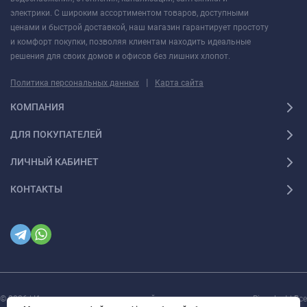
электрики. С широким ассортиментом товаров, доступными
ценами и быстрой доставкой, наш магазин гарантирует простоту
и комфорт покупки, позволяя клиентам находить идеальные
решения для своих домов и офисов без лишних хлопот.
|
Политика персональных данных
Карта сайта
КОМПАНИЯ
ДЛЯ ПОКУПАТЕЛЕЙ
ЛИЧНЫЙ КАБИНЕТ
КОНТАКТЫ
© 2026 | Интернет магазин инженерной сантехники и электрики Rigaplast | Все