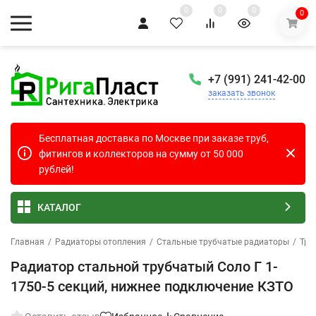
0
0
0
0
+7 (991) 241-42-00
заказать звонок
Бесплатная доставка по Москве при заказе труб,
фитингов и коллекторов на сумму от 50 000
рублей!
КАТАЛОГ
Главная
/
Радиаторы отопления
/
Стальные трубчатые радиаторы
/
Тру
Радиатор стальной трубчатый Соло Г 1-
1750-5 секций, нижнее подключение КЗТО