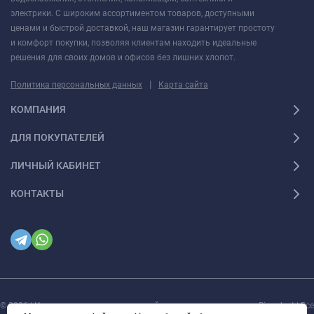
электрики. С широким ассортиментом товаров, доступными
ценами и быстрой доставкой, наш магазин гарантирует простоту
и комфорт покупки, позволяя клиентам находить идеальные
решения для своих домов и офисов без лишних хлопот.
|
Политика персональных данных
Карта сайта
КОМПАНИЯ
ДЛЯ ПОКУПАТЕЛЕЙ
ЛИЧНЫЙ КАБИНЕТ
КОНТАКТЫ
© 2026 | Интернет магазин инженерной сантехники и электрики Rigaplast | Все