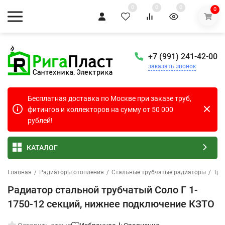
0
0
0
0
+7 (991) 241-42-00
заказать звонок
Бесплатная доставка по Москве при заказе труб,
фитингов и коллекторов на сумму от 50 000
рублей!
КАТАЛОГ
Главная
/
Радиаторы отопления
/
Стальные трубчатые радиаторы
/
Тру
Радиатор стальной трубчатый Соло Г 1-
1750-12 секций, нижнее подключение КЗТО