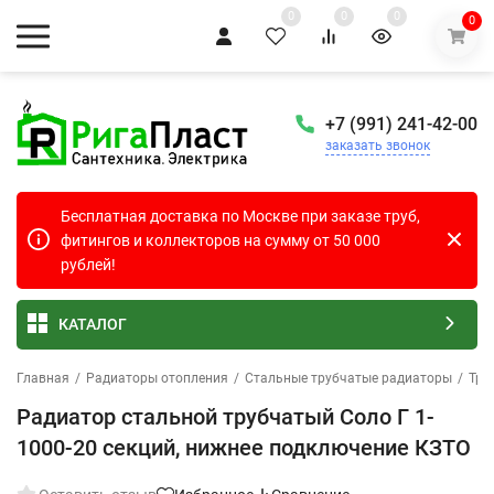
0
0
0
0
+7 (991) 241-42-00
заказать звонок
Бесплатная доставка по Москве при заказе труб,
фитингов и коллекторов на сумму от 50 000
рублей!
КАТАЛОГ
Главная
/
Радиаторы отопления
/
Стальные трубчатые радиаторы
/
Тру
Радиатор стальной трубчатый Соло Г 1-
1000-20 секций, нижнее подключение КЗТО