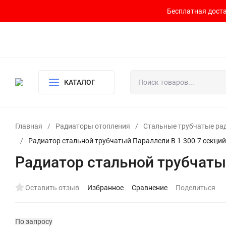
Бесплатная доста
Контакты
Доставка и оплата
О компании
Политика возврата
Готовый узел для водоснабжения и отопления
КАТАЛОГ
Главная
/
Радиаторы отопления
/
Стальные трубчатые ра
/
Радиатор стальной трубчатый Параллели В 1-300-7 секци
Радиатор стальной трубчаты
Оставить отзыв
Избранное
Сравнение
Поделиться
По запросу