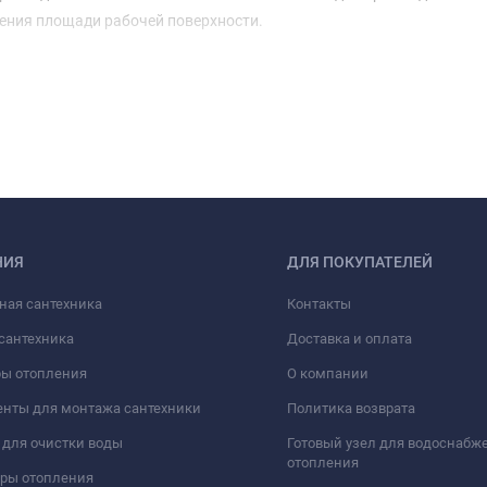
ения площади рабочей поверхности.
НИЯ
ДЛЯ ПОКУПАТЕЛЕЙ
ная сантехника
Контакты
сантехника
Доставка и оплата
ры отопления
О компании
нты для монтажа сантехники
Политика возврата
для очистки воды
Готовый узел для водоснабж
отопления
оры отопления