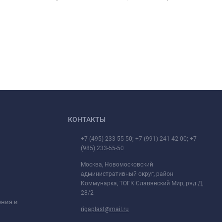
КОНТАКТЫ
+7 (495) 233-55-50; +7 (991) 241-42-00; +7
(985) 233-55-50
Москва, Новомосковский
административный округ, район
Коммунарка, ТОГК Славянский Мир, ряд Д,
28/2
ения и
rigaplast@mail.ru