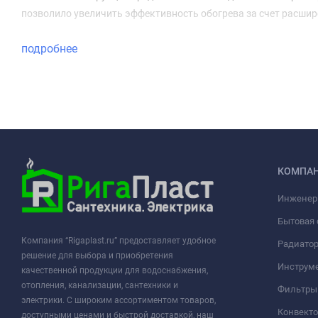
позволило увеличить эффективность обогрева за счет расшир
подробнее
КОМПА
Инженер
Бытовая 
Компания “Rigaplast.ru” предоставляет удобное
Радиато
решение для выбора и приобретения
Инструме
качественной продукции для водоснабжения,
отопления, канализации, сантехники и
Фильтры 
электрики. С широким ассортиментом товаров,
Конвект
доступными ценами и быстрой доставкой, наш