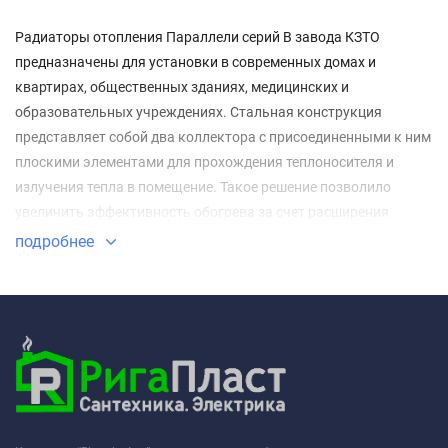
Радиаторы отопления Параллели серий В завода КЗТО
предназначены для установки в современных домах и
квартирах, общественных зданиях, медицинских и
образовательных учреждениях. Стальная конструкция
представляет собой два коллектора с присоединенными к ним
плоскими элементами для прохождения теплоносителя и
излучения тепла в помещение. Такое решение позволило
увеличить эффективность обогрева за счет расширения
площади рабочей поверхности.
подробнее