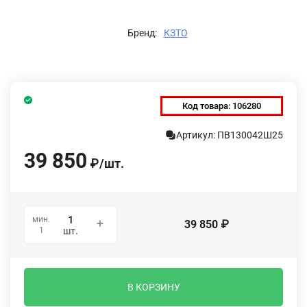
Бренд:
КЗТО
Код товара:
106280
Артикул: ПВ130042Ш25
39 850
₽
/
шт.
мин.
39 850
₽
1
шт.
В КОРЗИНУ