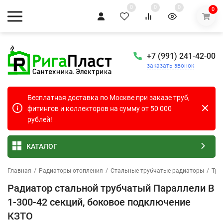
0
0
0
0
+7 (991) 241-42-00
заказать звонок
Бесплатная доставка по Москве при заказе труб,
фитингов и коллекторов на сумму от 50 000
рублей!
КАТАЛОГ
Главная
/
Радиаторы отопления
/
Стальные трубчатые радиаторы
/
Тру
Радиатор стальной трубчатый Параллели В
1-300-42 секций, боковое подключение
КЗТО