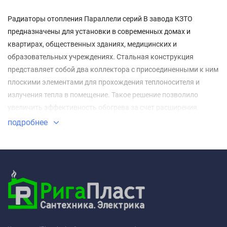
Радиаторы отопления Параллели серий В завода КЗТО
предназначены для установки в современных домах и
квартирах, общественных зданиях, медицинских и
образовательных учреждениях. Стальная конструкция
представляет собой два коллектора с присоединенными к ним
плоскими элементами для прохождения теплоносителя и
излучения тепла в помещение. Такое решение позволило
увеличить эффективность обогрева за счет расширения
площади рабочей поверхности.
подробнее