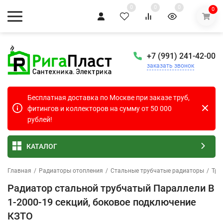
0
0
0
0
+7 (991) 241-42-00
заказать звонок
Бесплатная доставка по Москве при заказе труб,
фитингов и коллекторов на сумму от 50 000
рублей!
КАТАЛОГ
Главная
/
Радиаторы отопления
/
Стальные трубчатые радиаторы
/
Тру
Радиатор стальной трубчатый Параллели В
1-2000-19 секций, боковое подключение
КЗТО