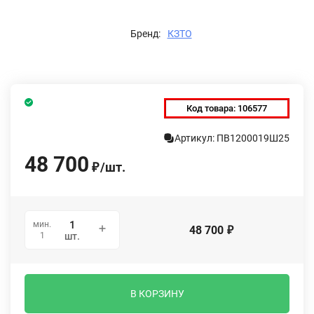
Бренд:
КЗТО
Код товара:
106577
Артикул: ПВ1200019Ш25
48 700
/
шт.
₽
мин.
48 700
₽
1
шт.
В КОРЗИНУ