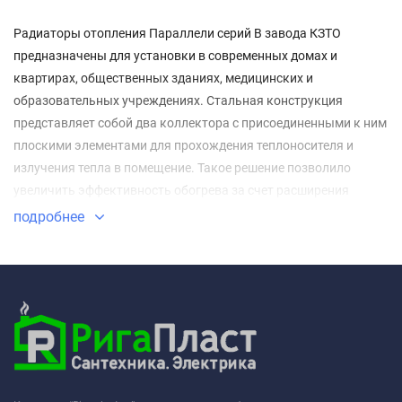
Радиаторы отопления Параллели серий В завода КЗТО
предназначены для установки в современных домах и
квартирах, общественных зданиях, медицинских и
образовательных учреждениях. Стальная конструкция
представляет собой два коллектора с присоединенными к ним
плоскими элементами для прохождения теплоносителя и
излучения тепла в помещение. Такое решение позволило
увеличить эффективность обогрева за счет расширения
площади рабочей поверхности.
подробнее