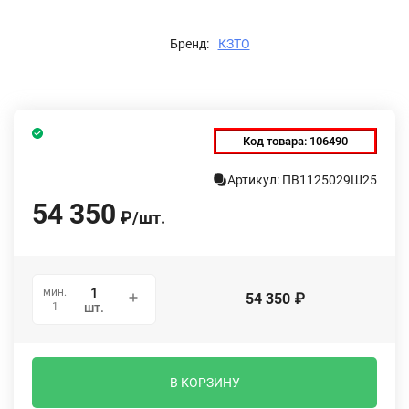
Бренд:
КЗТО
Код товара:
106490
Артикул: ПВ1125029Ш25
54 350
₽
/
шт.
мин.
54 350
₽
1
шт.
В КОРЗИНУ