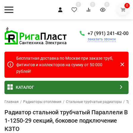
0
0
0
0
+7 (991) 241-42-00
заказать звонок
Бесплатная доставка по Москве при заказе труб,
фитингов и коллекторов на сумму от 50 000
рублей!
КАТАЛОГ
Главная
/
Радиаторы отопления
/
Стальные трубчатые радиаторы
/
Тру
Радиатор стальной трубчатый Параллели В
1-1250-29 секций, боковое подключение
КЗТО