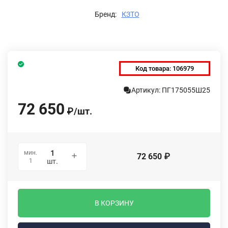
Бренд:
КЗТО
Код товара:
106979
Артикул: ПГ175055Ш25
72 650
₽
/
шт.
мин.
72 650
₽
1
шт.
В КОРЗИНУ