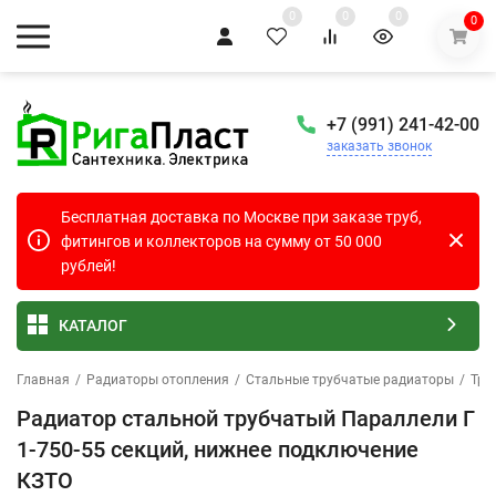
0
0
0
0
+7 (991) 241-42-00
заказать звонок
Бесплатная доставка по Москве при заказе труб,
фитингов и коллекторов на сумму от 50 000
рублей!
КАТАЛОГ
Главная
/
Радиаторы отопления
/
Стальные трубчатые радиаторы
/
Тру
Радиатор стальной трубчатый Параллели Г
1-750-55 секций, нижнее подключение
КЗТО