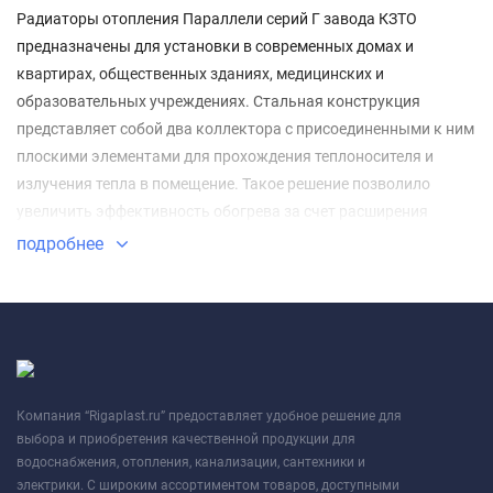
Радиаторы отопления Параллели серий Г завода КЗТО
предназначены для установки в современных домах и
квартирах, общественных зданиях, медицинских и
образовательных учреждениях. Стальная конструкция
представляет собой два коллектора с присоединенными к ним
плоскими элементами для прохождения теплоносителя и
излучения тепла в помещение. Такое решение позволило
увеличить эффективность обогрева за счет расширения
площади рабочей поверхности.
подробнее
Компания “Rigaplast.ru” предоставляет удобное решение для
выбора и приобретения качественной продукции для
водоснабжения, отопления, канализации, сантехники и
электрики. С широким ассортиментом товаров, доступными