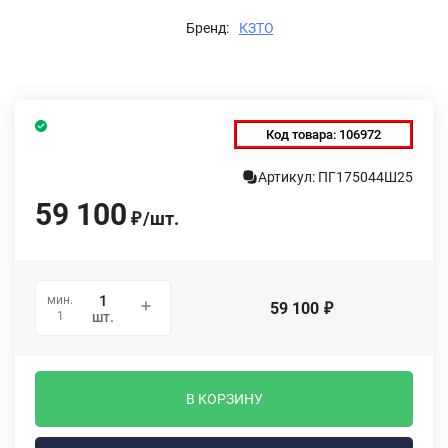
Бренд:
КЗТО
Код товара:
106972
Артикул: ПГ175044Ш25
59 100
/
шт.
₽
мин.
59 100
₽
1
шт.
В КОРЗИНУ