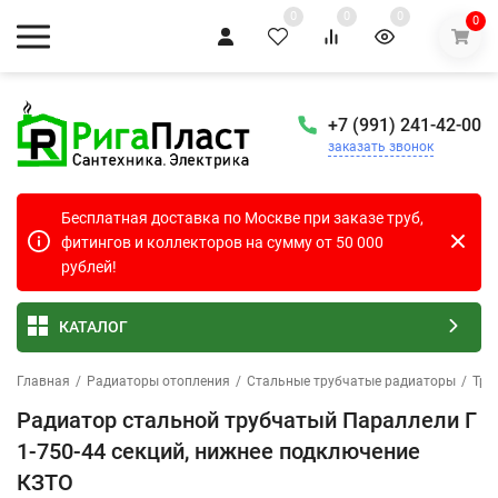
0
0
0
0
+7 (991) 241-42-00
заказать звонок
Бесплатная доставка по Москве при заказе труб,
фитингов и коллекторов на сумму от 50 000
рублей!
КАТАЛОГ
Главная
/
Радиаторы отопления
/
Стальные трубчатые радиаторы
/
Тру
Радиатор стальной трубчатый Параллели Г
1-750-44 секций, нижнее подключение
КЗТО