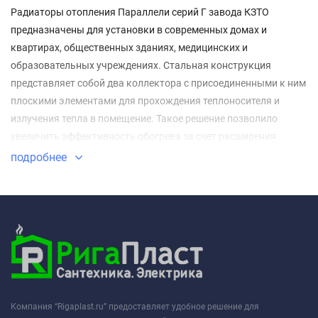
Радиаторы отопления Параллели серий Г завода КЗТО
предназначены для установки в современных домах и
квартирах, общественных зданиях, медицинских и
образовательных учреждениях. Стальная конструкция
представляет собой два коллектора с присоединенными к ним
плоскими элементами для прохождения теплоносителя и
излучения тепла в помещение. Такое решение позволило
увеличить эффективность обогрева за счет расширения
площади рабочей поверхности.
подробнее
Компания “Rigaplast.ru” предоставляет удобное решение для