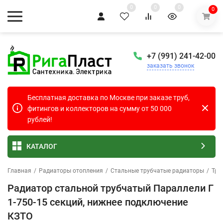
0
0
0
0
+7 (991) 241-42-00
заказать звонок
Бесплатная доставка по Москве при заказе труб,
фитингов и коллекторов на сумму от 50 000
рублей!
КАТАЛОГ
Главная
/
Радиаторы отопления
/
Стальные трубчатые радиаторы
/
Тру
Радиатор стальной трубчатый Параллели Г
1-750-15 секций, нижнее подключение
КЗТО