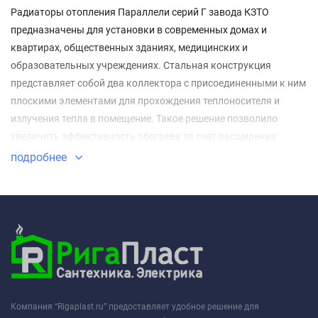
Радиаторы отопления Параллели серий Г завода КЗТО
предназначены для установки в современных домах и
квартирах, общественных зданиях, медицинских и
образовательных учреждениях. Стальная конструкция
представляет собой два коллектора с присоединенными к ним
плоскими элементами для прохождения теплоносителя и
излучения тепла в помещение. Такое решение позволило
увеличить эффективность обогрева за счет расширения
площади рабочей поверхности.
подробнее
Компания “Rigaplast.ru” предоставляет удобное решение для