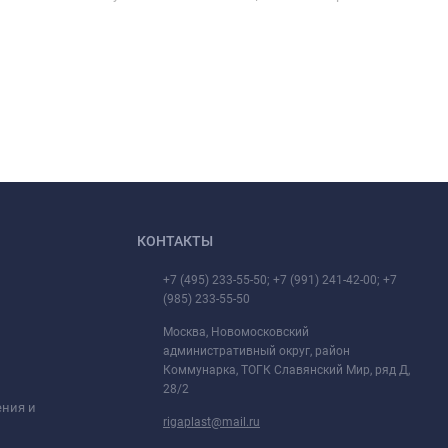
КОНТАКТЫ
+7 (495) 233-55-50; +7 (991) 241-42-00; +7
(985) 233-55-50
Москва, Новомосковский
административный округ, район
Коммунарка, ТОГК Славянский Мир, ряд Д,
28/2
ения и
rigaplast@mail.ru