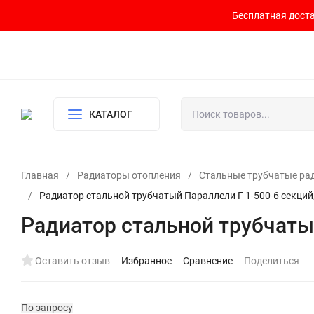
Бесплатная доста
Контакты
Доставка и оплата
О компании
Политика возврата
Готовый узел для водоснабжения и отопления
КАТАЛОГ
Главная
/
Радиаторы отопления
/
Стальные трубчатые ра
/
Радиатор стальной трубчатый Параллели Г 1-500-6 секци
Радиатор стальной трубчаты
Оставить отзыв
Избранное
Сравнение
Поделиться
По запросу