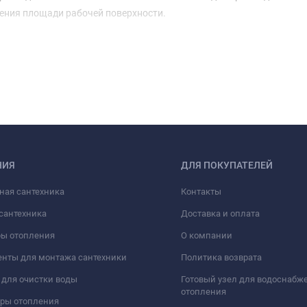
ения площади рабочей поверхности.
НИЯ
ДЛЯ ПОКУПАТЕЛЕЙ
ная сантехника
Контакты
сантехника
Доставка и оплата
ры отопления
О компании
нты для монтажа сантехники
Политика возврата
для очистки воды
Готовый узел для водоснабж
отопления
оры отопления