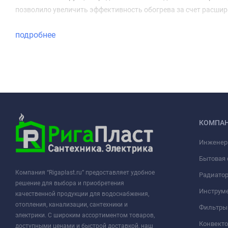
позволило увеличить эффективность обогрева за счет расшир
подробнее
КОМПА
Инженер
Бытовая 
Компания “Rigaplast.ru” предоставляет удобное
Радиато
решение для выбора и приобретения
Инструме
качественной продукции для водоснабжения,
отопления, канализации, сантехники и
Фильтры 
электрики. С широким ассортиментом товаров,
Конвект
доступными ценами и быстрой доставкой, наш