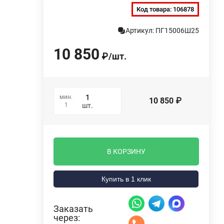
Код товара:
106878
Артикул: ПГ15006Ш25
10 850
₽
/
шт.
мин.
10 850
₽
1
шт.
В КОРЗИНУ
Купить в 1 клик
Заказать
через: