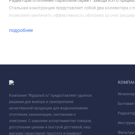
Радиаторы отопления Параллели серий Г завода КЗТО предназ
Стальная конструкция представляет собой два коллектора с 
позволило увеличить эффективность обогрева за счет расшир
подробнее
КОМПА
Инженер
Компания “Rigaplast.ru” предоставляет удобное
решение для выбора и приобретения
Бытовая 
качественной продукции для водоснабжения,
Радиато
отопления, канализации, сантехники и
электрики. С широким ассортиментом товаров,
Инструме
доступными ценами и быстрой доставкой, наш
Фильтры 
магазин гарантирует простоту и комфорт