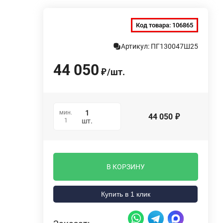
Код товара:
106865
Артикул: ПГ130047Ш25
44 050
/
шт.
₽
мин.
44 050
₽
1
шт.
В КОРЗИНУ
Купить в 1 клик