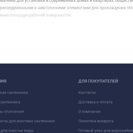
начены для установки в современных домах и квартирах, обществ
присоединенными к ним плоскими элементами для прохождения тепл
ения площади рабочей поверхности.
НИЯ
ДЛЯ ПОКУПАТЕЛЕЙ
ная сантехника
Контакты
сантехника
Доставка и оплата
ры отопления
О компании
нты для монтажа сантехники
Политика возврата
для очистки воды
Готовый узел для водоснабж