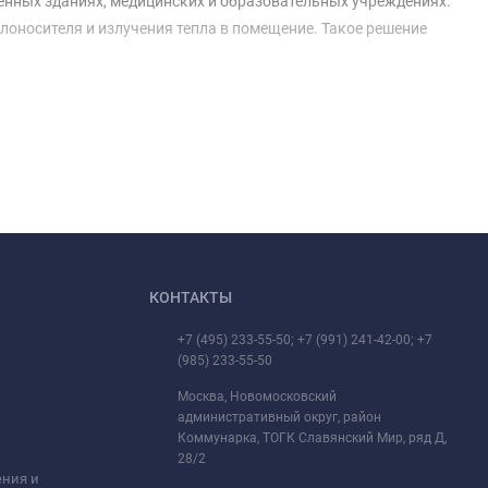
енных зданиях, медицинских и образовательных учреждениях.
оносителя и излучения тепла в помещение. Такое решение
КОНТАКТЫ
+7 (495) 233-55-50; +7 (991) 241-42-00; +7
(985) 233-55-50
Москва, Новомосковский
административный округ, район
Коммунарка, ТОГК Славянский Мир, ряд Д,
28/2
ения и