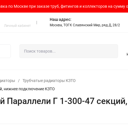
вка по Москве при заказе труб, фитингов и коллекторов на сумму о
Наш адрес:
Москва, ТОГК Славянский Мир, ряд Д, 28/2
Личный кабинет
диаторы
/
Трубчатые радиаторы КЗТО
ий, нижнее подключение КЗТО
й Параллели Г 1-300-47 секци