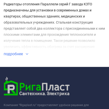
Радиаторы отопления Параллели серий Г завода КЗТО
предназначены для установки в современных домах и
квартирах, общественных зданиях, медицинских и
образовательных учреждениях. Стальная конструкция
представляет собой два коллектора с присоединенными к ним
плоскими элементами для прохождения теплоносителя и
излучения тепла в помещение. Такое решение позволило
увеличить эффективность обогрева за счет расширения
площади рабочей поверхности.
подробнее
Компания “Rigaplast.ru” предоставляет удобное решение для