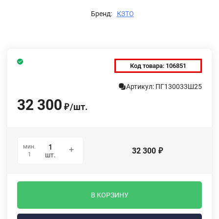
Бренд:
КЗТО
Код товара:
106851
Артикул: ПГ130033Ш25
32 300
/
шт.
₽
мин.
32 300
₽
1
шт.
В КОРЗИНУ