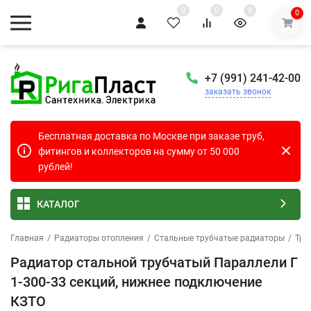
0
0
0
0
+7 (991) 241-42-00
заказать звонок
Бесплатная доставка по Москве при заказе труб,
фитингов и коллекторов на сумму от 50 000
рублей!
КАТАЛОГ
Главная
/
Радиаторы отопления
/
Стальные трубчатые радиаторы
/
Тру
Радиатор стальной трубчатый Параллели Г
1-300-33 секций, нижнее подключение
КЗТО