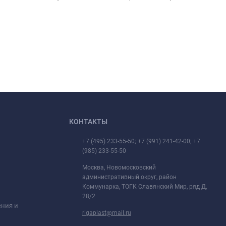
КОНТАКТЫ
+7 (495) 233-55-50; +7 (991) 241-42-00; +7
(985) 233-55-50
Москва, Новомосковский
административный округ, район
Коммунарка, ТОГК Славянский Мир, ряд Д,
28/2
ения и
rigaplast@mail.ru