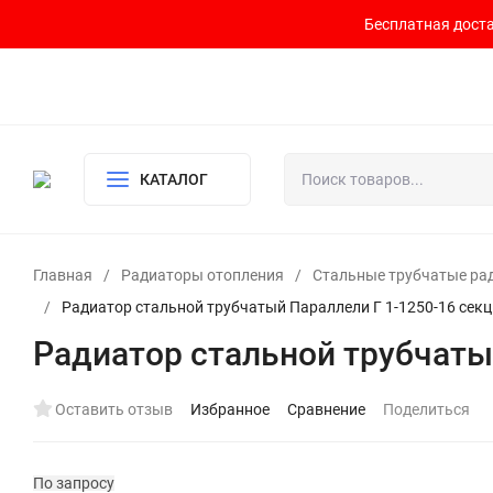
Бесплатная доста
Контакты
Доставка и оплата
О компании
Политика возврата
Готовый узел для водоснабжения и отопления
КАТАЛОГ
Главная
/
Радиаторы отопления
/
Стальные трубчатые ра
/
Радиатор стальной трубчатый Параллели Г 1-1250-16 сек
Радиатор стальной трубчаты
Оставить отзыв
Избранное
Сравнение
Поделиться
По запросу