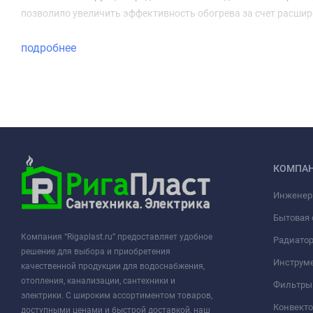
позволило увеличить эффективность обогрева за счет расшир
подробнее
КОМПА
Инженер
Бытовая 
Компания “Rigaplast.ru” предоставляет удобное
Радиато
решение для выбора и приобретения
Инструме
качественной продукции для водоснабжения,
отопления, канализации, сантехники и
Фильтры 
электрики. С широким ассортиментом товаров,
Конвект
доступными ценами и быстрой доставкой, наш