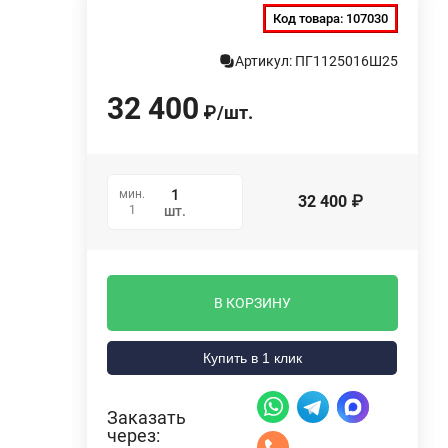
Код товара:
107030
Артикул: ПГ1125016Ш25
32 400
₽
/
шт.
мин.
32 400
₽
1
шт.
В КОРЗИНУ
Купить в 1 клик
Заказать
через: