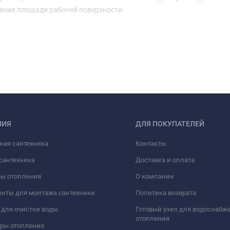
ения площади рабочей поверхности.
НИЯ
ДЛЯ ПОКУПАТЕЛЕЙ
ная сантехника
Контакты
сантехника
Доставка и оплата
ры отопления
О компании
нты для монтажа сантехники
Политика возврата
для очистки воды
Готовый узел для водоснабж
отопления
оры отопления