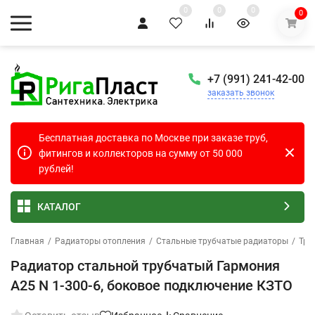
0
0
0
0
+7 (991) 241-42-00
заказать звонок
Бесплатная доставка по Москве при заказе труб,
фитингов и коллекторов на сумму от 50 000
рублей!
КАТАЛОГ
Главная
/
Радиаторы отопления
/
Стальные трубчатые радиаторы
/
Тру
Радиатор стальной трубчатый Гармония
А25 N 1-300-6, боковое подключение КЗТО