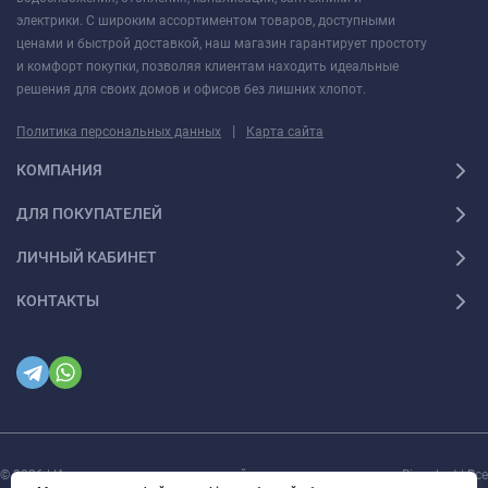
электрики. С широким ассортиментом товаров, доступными
ценами и быстрой доставкой, наш магазин гарантирует простоту
и комфорт покупки, позволяя клиентам находить идеальные
решения для своих домов и офисов без лишних хлопот.
|
Политика персональных данных
Карта сайта
КОМПАНИЯ
ДЛЯ ПОКУПАТЕЛЕЙ
ЛИЧНЫЙ КАБИНЕТ
КОНТАКТЫ
© 2026 | Интернет магазин инженерной сантехники и электрики Rigaplast | Все