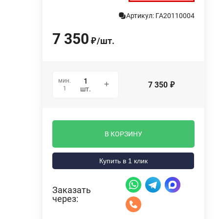
Артикул: ГА20110004
7 350
/
шт.
₽
мин.
7 350
₽
1
шт.
В КОРЗИНУ
Купить в 1 клик
Заказать
через: