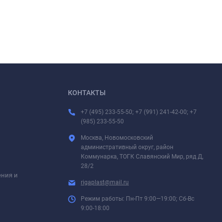
КОНТАКТЫ
+7 (495) 233-55-50; +7 (991) 241-42-00; +7
(985) 233-55-50
Москва, Новомосковский
административный округ, район
Коммунарка, ТОГК Славянский Мир, ряд Д,
28/2
ения и
rigaplast@mail.ru
Режим работы: Пн-Пт 9:00—19:00; Сб-Вс
9:00-18:00