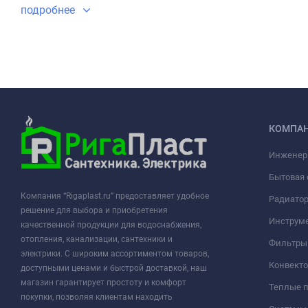
подробнее
КОМПА
Инженер
Бытовая 
Компания “Rigaplast.ru” предоставляет удобное
Радиато
решение для выбора и приобретения
Инструме
качественной продукции для водоснабжения,
отопления, канализации, сантехники и
Фильтры 
электрики. С широким ассортиментом товаров,
Конвект
доступными ценами и быстрой доставкой, наш
магазин гарантирует простоту и комфорт
Теплые 
покупки, позволяя клиентам находить