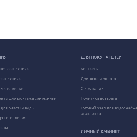
НИЯ
ДЛЯ ПОКУПАТЕЛЕЙ
ная сантехника
Контакты
сантехника
Доставка и оплата
ры отопления
О компании
нты для монтажа сантехники
Политика возврата
для очистки воды
Готовый узел для водоснабж
отопления
оры отопления
полы
ЛИЧНЫЙ КАБИНЕТ