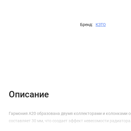
Бренд:
КЗТО
Описание
Характеристики
Отзывы (0)
Описание
Гармония А20 образована двумя коллекторами и колонками о
составляет 30 мм, что создает эффект невесомости радиатора