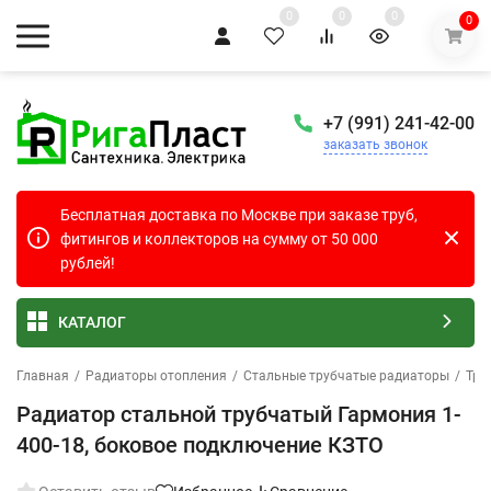
0
0
0
0
+7 (991) 241-42-00
заказать звонок
Бесплатная доставка по Москве при заказе труб,
фитингов и коллекторов на сумму от 50 000
рублей!
КАТАЛОГ
Главная
/
Радиаторы отопления
/
Стальные трубчатые радиаторы
/
Тру
Радиатор стальной трубчатый Гармония 1-
400-18, боковое подключение КЗТО