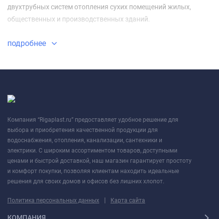
двухтрубных систем отопления сухих помещений жилых,
общественных и производственных зданий.
подробнее
Компания “Rigaplast.ru” предоставляет удобное решение для
выбора и приобретения качественной продукции для
водоснабжения, отопления, канализации, сантехники и
электрики. С широким ассортиментом товаров, доступными
ценами и быстрой доставкой, наш магазин гарантирует простоту
и комфорт покупки, позволяя клиентам находить идеальные
решения для своих домов и офисов без лишних хлопот.
|
Политика персональных данных
Карта сайта
КОМПАНИЯ