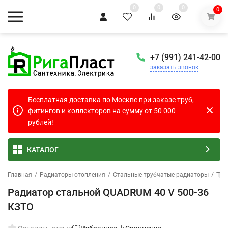
0
0
0
0
+7 (991) 241-42-00
заказать звонок
Бесплатная доставка по Москве при заказе труб,
фитингов и коллекторов на сумму от 50 000
рублей!
КАТАЛОГ
Главная
/
Радиаторы отопления
/
Стальные трубчатые радиаторы
/
Тру
Радиатор стальной QUADRUM 40 V 500-36
КЗТО