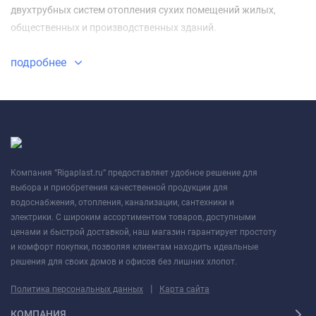
двухтрубных систем отопления сухих помещений жилых,
общественных и производственных зданий.
подробнее
Компания “Rigaplast.ru” предоставляет удобное решение для
выбора и приобретения качественной продукции для
водоснабжения, отопления, канализации, сантехники и
электрики. С широким ассортиментом товаров, доступными
ценами и быстрой доставкой, наш магазин гарантирует простоту
и комфорт покупки, позволяя клиентам находить идеальные
решения для своих домов и офисов без лишних хлопот.
|
Политика персональных данных
Карта сайта
КОМПАНИЯ