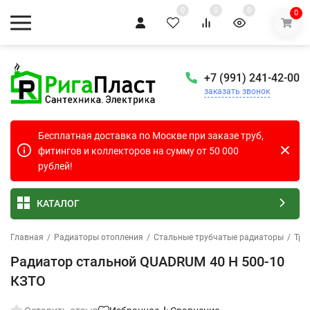
0
0
0
0
+7 (991) 241-42-00
заказать звонок
Бесплатная доставка по Москве при заказе труб,
фитингов и коллекторов на сумму от 50 000
рублей!
КАТАЛОГ
Главная
/
Радиаторы отопления
/
Стальные трубчатые радиаторы
/
Тру
Радиатор стальной QUADRUM 40 H 500-10
КЗТО