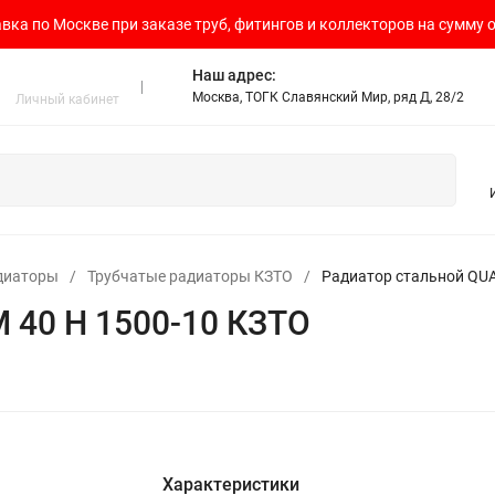
вка по Москве при заказе труб, фитингов и коллекторов на сумму о
Наш адрес:
Москва, ТОГК Славянский Мир, ряд Д, 28/2
Личный кабинет
диаторы
/
Трубчатые радиаторы КЗТО
/
Радиатор стальной QU
 40 H 1500-10 КЗТО
Характеристики