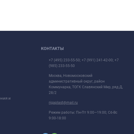
КОНТАКТЫ
+7 (495) 233-55-50; +7 (991) 241-42-00; +7
(985) 233-55-50
Москва, Новомосковский
административный округ, район
Коммунарка, ТОГК Славянский Мир, ряд Д,
28/2
ения и
rigaplast@mail.ru
Режим работы: Пн-Пт 9:00—19:00; Сб-Вс
9:00-18:00