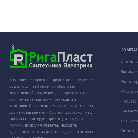
КОМПА
Инженер
Бытовая 
Компания “Rigaplast.ru” предоставляет удобное
Радиато
решение для выбора и приобретения
Инструме
качественной продукции для водоснабжения,
отопления, канализации, сантехники и
Фильтры 
электрики. С широким ассортиментом товаров,
Конвект
доступными ценами и быстрой доставкой, наш
магазин гарантирует простоту и комфорт
Теплые 
покупки, позволяя клиентам находить
Системы
идеальные решения для своих домов и офисов