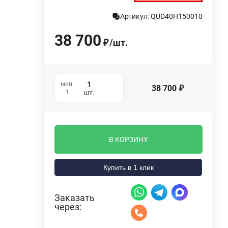
Артикул: QUD40H150010
38 700
/
шт.
₽
мин.
38 700
₽
1
шт.
В КОРЗИНУ
Купить в 1 клик
Заказать
через: