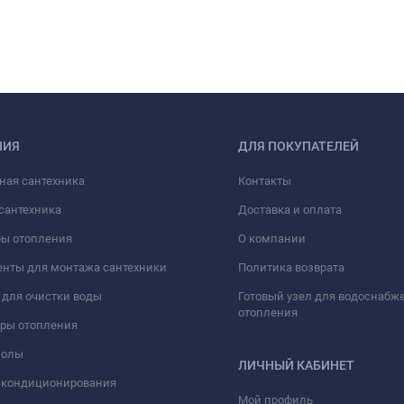
НИЯ
ДЛЯ ПОКУПАТЕЛЕЙ
ная сантехника
Контакты
сантехника
Доставка и оплата
ры отопления
О компании
нты для монтажа сантехники
Политика возврата
для очистки воды
Готовый узел для водоснабж
отопления
оры отопления
полы
ЛИЧНЫЙ КАБИНЕТ
 кондиционирования
Мой профиль