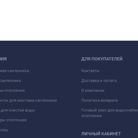
НИЯ
ДЛЯ ПОКУПАТЕЛЕЙ
ная сантехника
Контакты
сантехника
Доставка и оплата
ры отопления
О компании
нты для монтажа сантехники
Политика возврата
для очистки воды
Готовый узел для водоснабж
отопления
оры отопления
полы
ЛИЧНЫЙ КАБИНЕТ