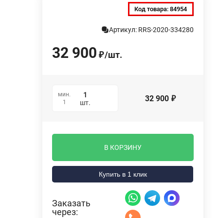
Код товара:
84954
Артикул: RRS-2020-334280
32 900
/
шт.
₽
мин.
32 900
₽
1
шт.
В КОРЗИНУ
Купить в 1 клик
Заказать
через: