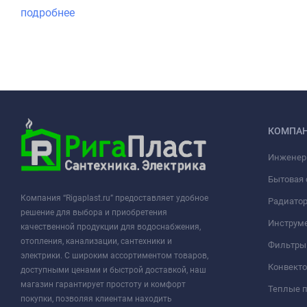
подробнее
КОМПА
Инженер
Бытовая 
Компания “Rigaplast.ru” предоставляет удобное
Радиато
решение для выбора и приобретения
Инструме
качественной продукции для водоснабжения,
отопления, канализации, сантехники и
Фильтры 
электрики. С широким ассортиментом товаров,
Конвект
доступными ценами и быстрой доставкой, наш
магазин гарантирует простоту и комфорт
Теплые 
покупки, позволяя клиентам находить