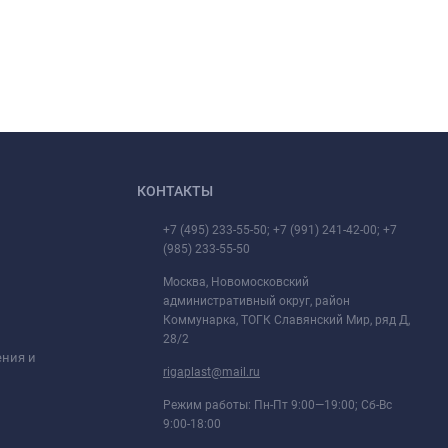
КОНТАКТЫ
+7 (495) 233-55-50; +7 (991) 241-42-00; +7
(985) 233-55-50
Москва, Новомосковский
административный округ, район
Коммунарка, ТОГК Славянский Мир, ряд Д,
28/2
ения и
rigaplast@mail.ru
Режим работы: Пн-Пт 9:00—19:00; Сб-Вс
9:00-18:00