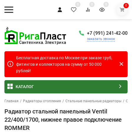
0
0
0
0
+7 (991) 241-42-00
заказать звонок
Бесплатная доставка по Москве при заказе труб,
фитингов и коллекторов на сумму от 50 000
рублей!
КАТАЛОГ
Главная
/
Радиаторы отопления
/
Стальные панельные радиаторы
/
Ста
Радиатор стальной панельный Ventil
22/400/1700, нижнее правое подключение
ROMMER