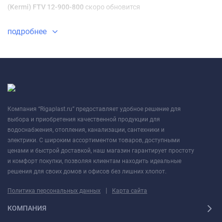
(Kermi) FTV 12-900-800
скоро обновится
подробнее
Компания “Rigaplast.ru” предоставляет удобное решение для
выбора и приобретения качественной продукции для
водоснабжения, отопления, канализации, сантехники и
электрики. С широким ассортиментом товаров, доступными
ценами и быстрой доставкой, наш магазин гарантирует простоту
и комфорт покупки, позволяя клиентам находить идеальные
решения для своих домов и офисов без лишних хлопот.
|
Политика персональных данных
Карта сайта
КОМПАНИЯ