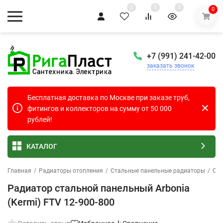
0
0
0
0
+7 (991) 241-42-00
заказать звонок
Бесплатная доставка по Москве при заказе труб,
фитингов и коллекторов на сумму от 50 000
рублей!
КАТАЛОГ
Главная
/
Радиаторы отопления
/
Стальные панельные радиаторы
/
Ста
Радиатор стальной панельный Arbonia
(Kermi) FTV 12-900-800