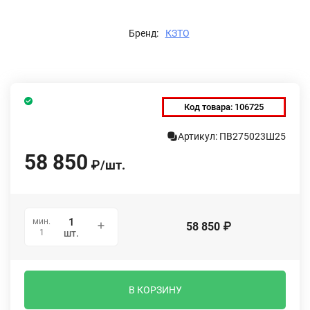
Бренд:
КЗТО
Код товара:
106725
Артикул: ПВ275023Ш25
58 850
₽
/
шт.
мин.
58 850
₽
1
шт.
В КОРЗИНУ