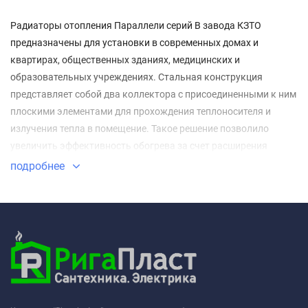
Радиаторы отопления Параллели серий В завода КЗТО
предназначены для установки в современных домах и
квартирах, общественных зданиях, медицинских и
образовательных учреждениях. Стальная конструкция
представляет собой два коллектора с присоединенными к ним
плоскими элементами для прохождения теплоносителя и
излучения тепла в помещение. Такое решение позволило
увеличить эффективность обогрева за счет расширения
площади рабочей поверхности.
подробнее