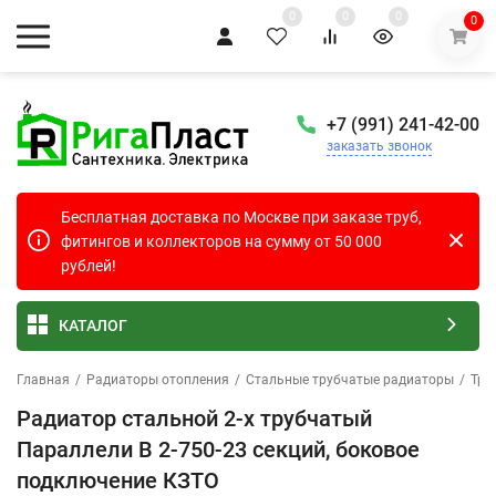
0
0
0
0
+7 (991) 241-42-00
заказать звонок
Бесплатная доставка по Москве при заказе труб,
фитингов и коллекторов на сумму от 50 000
рублей!
КАТАЛОГ
Главная
/
Радиаторы отопления
/
Стальные трубчатые радиаторы
/
Тру
Радиатор стальной 2-х трубчатый
Параллели В 2-750-23 секций, боковое
подключение КЗТО