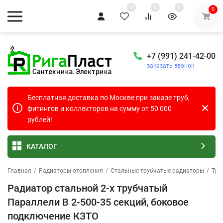
0
0
0
0
+7 (991) 241-42-00
заказать звонок
Бесплатная доставка по Москве при заказе труб,
фитингов и коллекторов на сумму от 50 000
рублей!
КАТАЛОГ
Главная
/
Радиаторы отопления
/
Стальные трубчатые радиаторы
/
Тру
Радиатор стальной 2-х трубчатый
Параллели В 2-500-35 секций, боковое
подключение КЗТО