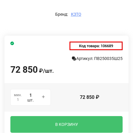
Бренд:
КЗТО
Код товара:
106689
Артикул: ПВ250035Ш25
72 850
₽
/
шт.
мин.
72 850
₽
1
шт.
В КОРЗИНУ