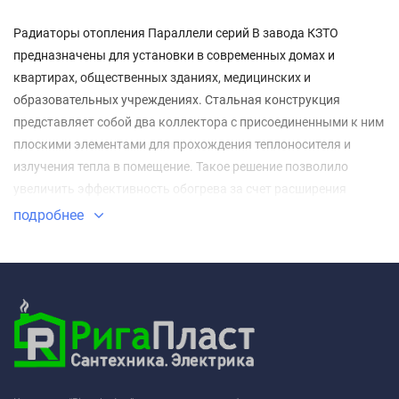
Радиаторы отопления Параллели серий В завода КЗТО
предназначены для установки в современных домах и
квартирах, общественных зданиях, медицинских и
образовательных учреждениях. Стальная конструкция
представляет собой два коллектора с присоединенными к ним
плоскими элементами для прохождения теплоносителя и
излучения тепла в помещение. Такое решение позволило
увеличить эффективность обогрева за счет расширения
площади рабочей поверхности.
подробнее