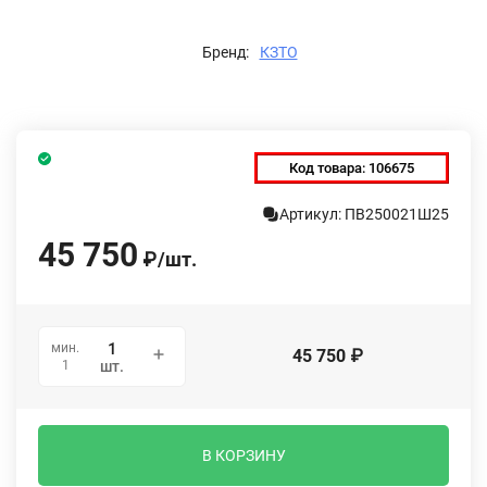
Бренд:
КЗТО
Код товара:
106675
Артикул: ПВ250021Ш25
45 750
₽
/
шт.
мин.
45 750
₽
1
шт.
В КОРЗИНУ