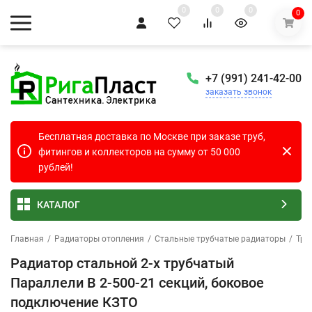
0
0
0
0
+7 (991) 241-42-00
заказать звонок
Бесплатная доставка по Москве при заказе труб,
фитингов и коллекторов на сумму от 50 000
рублей!
КАТАЛОГ
Главная
/
Радиаторы отопления
/
Стальные трубчатые радиаторы
/
Тру
Радиатор стальной 2-х трубчатый
Параллели В 2-500-21 секций, боковое
подключение КЗТО