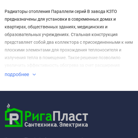
Радиаторы отопления Параллели серий В завода КЗТО
предназначены для установки в современных домах и
квартирах, общественных зданиях, медицинских и
образовательных учреждениях. Стальная конструкция
представляет собой два коллектора с присоединенными к ним
плоскими элементами для прохождения теплоносителя и
излучения тепла в помещение. Такое решение позволило
увеличить эффективность обогрева за счет расширения
площади рабочей поверхности.
подробнее