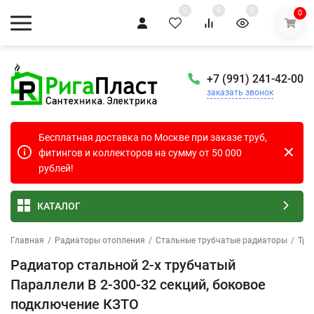
0
0
0
0
+7 (991) 241-42-00
заказать звонок
Бесплатная доставка по Москве при заказе труб,
фитингов и коллекторов на сумму от 50 000
рублей!
КАТАЛОГ
Главная
/
Радиаторы отопления
/
Стальные трубчатые радиаторы
/
Тру
Радиатор стальной 2-х трубчатый
Параллели В 2-300-32 секций, боковое
подключение КЗТО