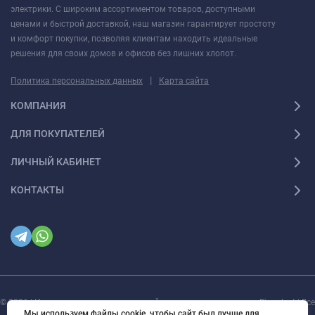
электрики. С широким ассортиментом товаров, доступными
ценами и быстрой доставкой, наш магазин гарантирует простоту
и комфорт покупки, позволяя клиентам находить идеальные
решения для своих домов и офисов без лишних хлопот.
|
Политика персональных данных
Карта сайта
КОМПАНИЯ
ДЛЯ ПОКУПАТЕЛЕЙ
ЛИЧНЫЙ КАБИНЕТ
КОНТАКТЫ
© 2026 | Интернет магазин инженерной сантехники и электрики Rigaplast | Все
права защищены
Мы используем файлы cookie, чтобы сайт был лучше для