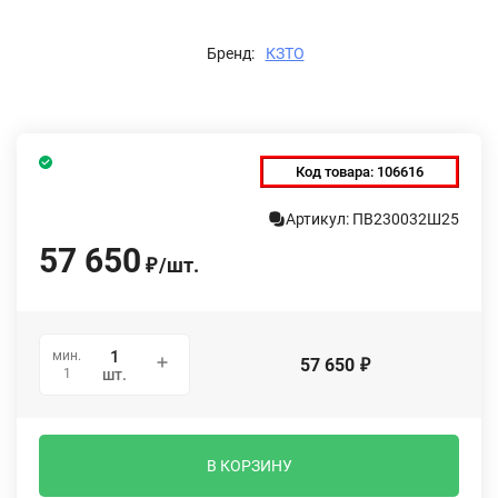
Бренд:
КЗТО
Код товара:
106616
Артикул: ПВ230032Ш25
57 650
/
шт.
₽
мин.
57 650
₽
1
шт.
В КОРЗИНУ