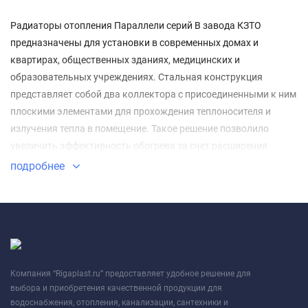
Радиаторы отопления Параллели серий В завода КЗТО
предназначены для установки в современных домах и
квартирах, общественных зданиях, медицинских и
образовательных учреждениях. Стальная конструкция
представляет собой два коллектора с присоединенными к ним
плоскими элементами для прохождения теплоносителя и
излучения тепла в помещение. Такое решение позволило
увеличить эффективность обогрева за счет расширения
площади рабочей поверхности.
подробнее
Компания “Rigaplast.ru” предоставляет удобное решение для
выбора и приобретения качественной продукции для
водоснабжения, отопления, канализации, сантехники и