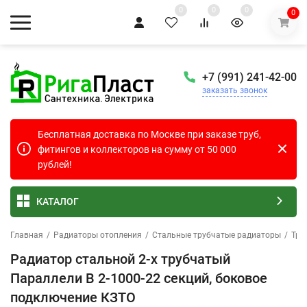
0
0
0
0
+7 (991) 241-42-00
заказать звонок
Бесплатная доставка по Москве при заказе труб,
фитингов и коллекторов на сумму от 50 000
рублей!
КАТАЛОГ
Главная
/
Радиаторы отопления
/
Стальные трубчатые радиаторы
/
Тру
Радиатор стальной 2-х трубчатый
Параллели В 2-1000-22 секций, боковое
подключение КЗТО