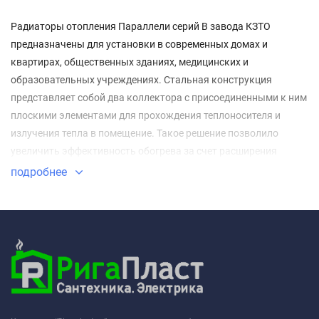
Радиаторы отопления Параллели серий В завода КЗТО
предназначены для установки в современных домах и
квартирах, общественных зданиях, медицинских и
образовательных учреждениях. Стальная конструкция
представляет собой два коллектора с присоединенными к ним
плоскими элементами для прохождения теплоносителя и
излучения тепла в помещение. Такое решение позволило
увеличить эффективность обогрева за счет расширения
площади рабочей поверхности.
подробнее