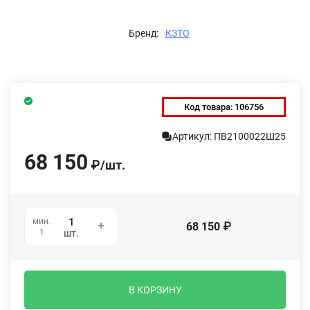
Бренд:
КЗТО
Код товара:
106756
Артикул: ПВ2100022Ш25
68 150
₽
/
шт.
мин.
68 150
₽
1
шт.
В КОРЗИНУ