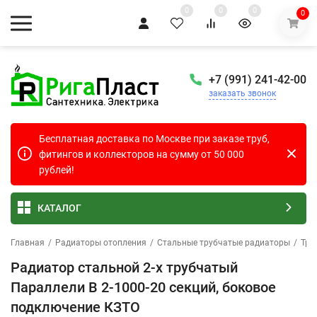
0
0
0
0
+7 (991) 241-42-00
заказать звонок
Бесплатная доставка по Москве при заказе труб,
фитингов и коллекторов на сумму от 50 000
рублей!
КАТАЛОГ
Главная
/
Радиаторы отопления
/
Стальные трубчатые радиаторы
/
Тру
Радиатор стальной 2-х трубчатый
Параллели В 2-1000-20 секций, боковое
подключение КЗТО