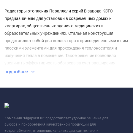
Радиаторы отопления Параллели серий В завода КЗТО
предназначены для установки в современных домах и
квартирах, общественных зданиях, медицинских и
образовательных учреждениях. Стальная конструкция
представляет собой два коллектора с присоединенными к ним
плоскими элементами для прохождения теплоносителя и
излучения тепла в помещение. Такое решение позволило
увеличить эффективность обогрева за счет расширения
площади рабочей поверхности.
подробнее
Компания “Rigaplast.ru” предоставляет удобное решение для
выбора и приобретения качественной продукции для
водоснабжения, отопления, канализации, сантехники и