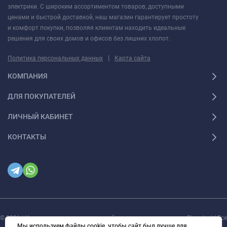
электрики. С широким ассортиментом товаров, доступными
ценами и быстрой доставкой, наш магазин гарантирует простоту
и комфорт покупки, позволяя клиентам находить идеальные
решения для своих домов и офисов без лишних хлопот.
|
Политика персональных данных
Карта сайта
КОМПАНИЯ
ДЛЯ ПОКУПАТЕЛЕЙ
ЛИЧНЫЙ КАБИНЕТ
КОНТАКТЫ
© 2026 | Интернет магазин инженерной сантехники и электрики Rigaplast | Все
права защищены
Мы используем файлы cookie, чтобы сайт был лучше для