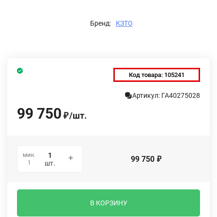
Бренд:
КЗТО
Код товара:
105241
Артикул: ГА40275028
99 750
/
шт.
₽
мин.
99 750
₽
1
шт.
В КОРЗИНУ