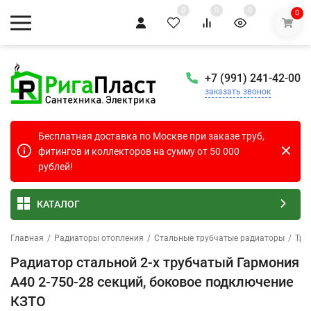
0
0
0
0
+7 (991) 241-42-00
заказать звонок
Бесплатная доставка по Москве при заказе труб,
фитингов и коллекторов на сумму от 50 000
рублей!
КАТАЛОГ
Главная
/
Радиаторы отопления
/
Стальные трубчатые радиаторы
/
Тру
Радиатор стальной 2-х трубчатый Гармония
А40 2-750-28 секций, боковое подключение
КЗТО