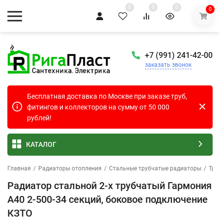
0
0
0
0
+7 (991) 241-42-00
заказать звонок
Бесплатная доставка по Москве при заказе труб,
фитингов и коллекторов на сумму от 50 000
рублей!
КАТАЛОГ
Главная
/
Радиаторы отопления
/
Стальные трубчатые радиаторы
/
Тру
Радиатор стальной 2-х трубчатый Гармония
А40 2-500-34 секций, боковое подключение
КЗТО