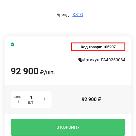
Бренд:
КЗТО
Код товара:
105207
Артикул: ГА40250034
92 900
₽
/
шт.
мин.
92 900
₽
1
шт.
В КОРЗИНУ