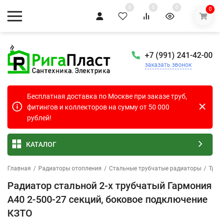
0
0
0
0
+7 (991) 241-42-00
заказать звонок
Бесплатная доставка по Москве при заказе труб,
фитингов и коллекторов на сумму от 50 000
рублей!
КАТАЛОГ
Главная
/
Радиаторы отопления
/
Стальные трубчатые радиаторы
/
Тру
Радиатор стальной 2-х трубчатый Гармония
А40 2-500-27 секций, боковое подключение
КЗТО