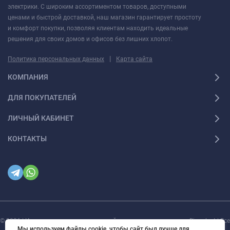
электрики. С широким ассортиментом товаров, доступными
ценами и быстрой доставкой, наш магазин гарантирует простоту
и комфорт покупки, позволяя клиентам находить идеальные
решения для своих домов и офисов без лишних хлопот.
|
Политика персональных данных
Карта сайта
КОМПАНИЯ
ДЛЯ ПОКУПАТЕЛЕЙ
ЛИЧНЫЙ КАБИНЕТ
КОНТАКТЫ
© 2026 | Интернет магазин инженерной сантехники и электрики Rigaplast | Все
права защищены
Мы используем файлы cookie, чтобы сайт был лучше для