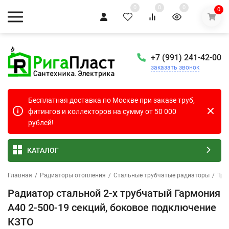
0
0
0
0
+7 (991) 241-42-00
заказать звонок
Бесплатная доставка по Москве при заказе труб,
фитингов и коллекторов на сумму от 50 000
рублей!
КАТАЛОГ
Главная
/
Радиаторы отопления
/
Стальные трубчатые радиаторы
/
Тру
Радиатор стальной 2-х трубчатый Гармония
А40 2-500-19 секций, боковое подключение
КЗТО