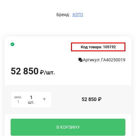
Бренд:
КЗТО
Код товара:
105192
Артикул: ГА40250019
52 850
₽
/
шт.
мин.
52 850
₽
1
шт.
В КОРЗИНУ