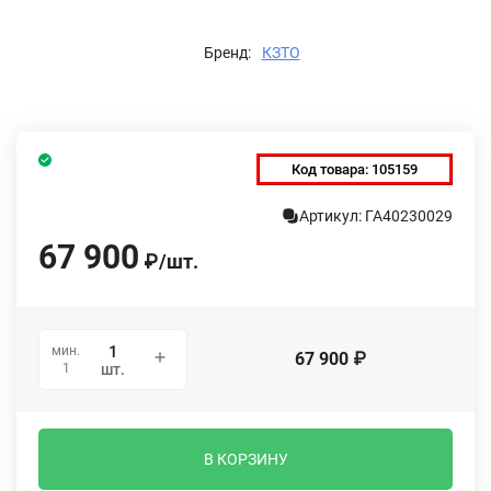
Бренд:
КЗТО
Код товара:
105159
Артикул: ГА40230029
67 900
₽
/
шт.
мин.
67 900
₽
1
шт.
В КОРЗИНУ