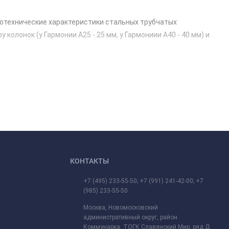
лотехнические характеристики стальных трубчатых
олонок (у Гармонии А25 - 25 мм, у Гармониии А40 - 40 мм) и
КОНТАКТЫ
+7 (495) 233-55-50; +7 (991) 241-42-00; +7
(985) 233-55-50
Москва, Новомосковский
административный округ, район
Коммунарка, ТОГК Славянский Мир, ряд Д,