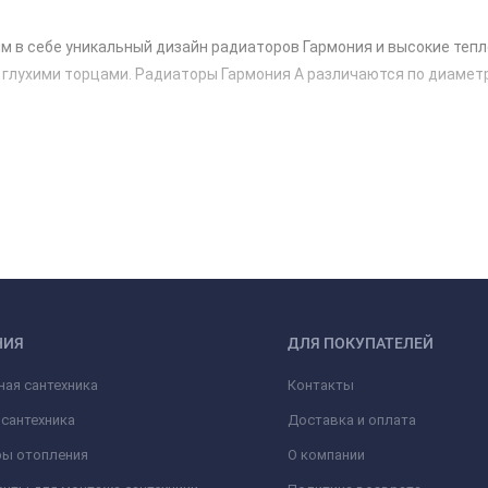
м в себе уникальный дизайн радиаторов Гармония и высокие теп
лухими торцами. Радиаторы Гармония А различаются по диаметру к
НИЯ
ДЛЯ ПОКУПАТЕЛЕЙ
ая сантехника
Контакты
сантехника
Доставка и оплата
ры отопления
О компании