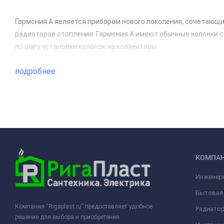
Гармония А является прибором нового поколения, сочетающи
радиаторов отопления. Гармония А имеют обычные колонки с г
по шагу установки колонок на коллекторы.
подробнее
КОМПА
Инженерн
Бытовая 
Компания “Rigaplast.ru” предоставляет удобное
Радиато
решение для выбора и приобретения