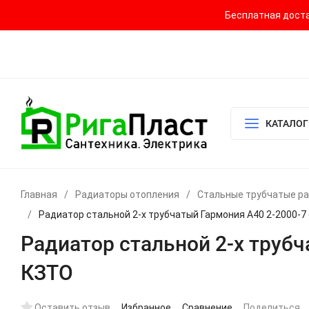
Бесплатная достав
Контакты
Доставка и оплата
О компании
Политика возврата
Готовый узел для водоснабжения и отопления
КАТАЛОГ
Главная
/
Радиаторы отопления
/
Стальные трубчатые р
/
Радиатор стальной 2-х трубчатый Гармония А40 2-2000-7
Радиатор стальной 2-х труб
КЗТО
Оставить отзыв
Избранное
Сравнение
Поделиться