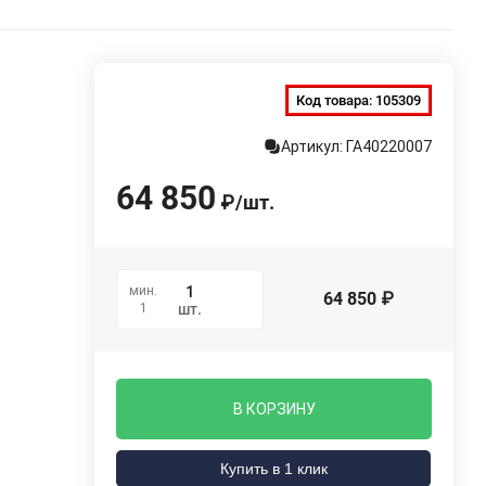
Код товара:
105309
Артикул: ГА40220007
64 850
₽
/
шт.
мин.
64 850
₽
1
шт.
В КОРЗИНУ
Купить в 1 клик