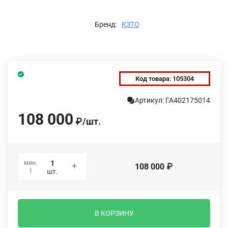
Бренд:
КЗТО
Код товара:
105304
Артикул: ГА402175014
108 000
₽
/
шт.
мин.
108 000
₽
1
шт.
В КОРЗИНУ