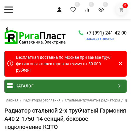
0
0
0
0
+7 (991) 241-42-00
заказать звонок
Бесплатная доставка по Москве при заказе труб,
фитингов и коллекторов на сумму от 50 000
рублей!
КАТАЛОГ
Главная
/
Радиаторы отопления
/
Стальные трубчатые радиаторы
/
Тру
Радиатор стальной 2-х трубчатый Гармония
А40 2-1750-14 секций, боковое
подключение КЗТО