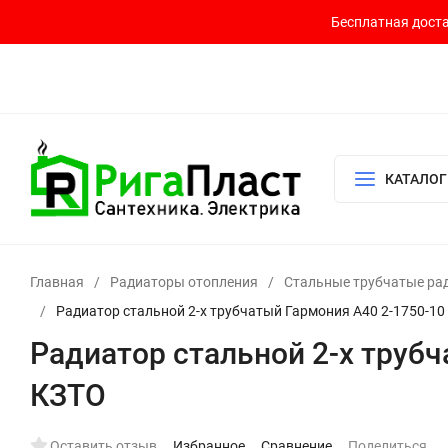
Бесплатная доста
Контакты
Доставка и оплата
О компании
Политика возврата
Готовый узел для водоснабжения и отопления
КАТАЛОГ
Главная
/
Радиаторы отопления
/
Стальные трубчатые ра
/
Радиатор стальной 2-х трубчатый Гармония А40 2-1750-10
Радиатор стальной 2-х труб
КЗТО
Оставить отзыв
Избранное
Сравнение
Поделиться