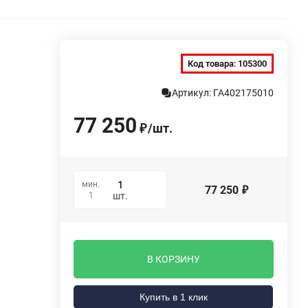
Код товара:
105300
Артикул: ГА402175010
77 250
/
шт.
₽
мин.
77 250
₽
1
шт.
В КОРЗИНУ
Купить в 1 клик