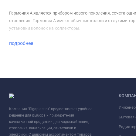
Гармония А является прибором нового поколения, сочетающим
отопления. Гармония А имеют обычные колонки с глухими торц
установки колонок на коллекторы.
подробнее
КОМПА
Инженер
Компания “Rigaplast.ru” предоставляет удобное
решение для выбора и приобретения
Бытовая 
качественной продукции для водоснабжения,
Радиато
отопления, канализации, сантехники и
электрики. С широким ассортиментом товаров,