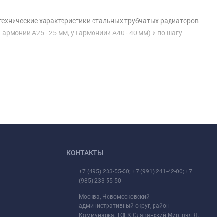
технические характеристики стальных трубчатых радиаторов
монии А25 - 25 мм, у Гармониии А40 - 40 мм) и по шагу
КОНТАКТЫ
+7 (495) 233-55-50; +7 (991) 241-42-00; +7
(985) 233-55-50
Москва, Новомосковский
административный округ, район
Коммунарка, ТОГК Славянский Мир, ряд Д,