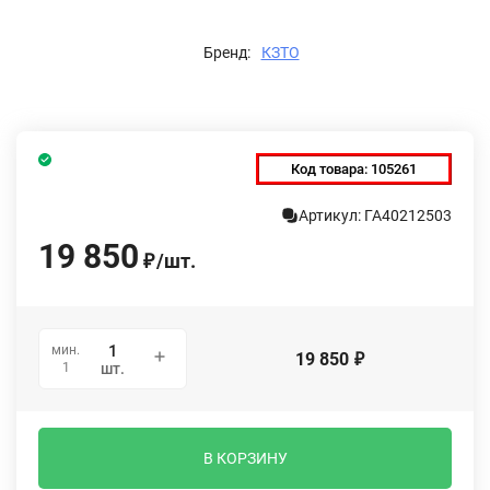
Бренд:
КЗТО
Код товара:
105261
Артикул: ГА40212503
19 850
/
шт.
₽
мин.
19 850
₽
1
шт.
В КОРЗИНУ