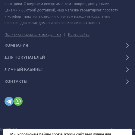
электрики. С широким ассортиментом товаров, доступными
ценами и быстрой доставкой, наш магазин гарантирует простоту
и комфорт покупки, позволяя клиентам находить идеальные
решения для своих домов и офисов без лишних хлопот.
|
Политика персональных данных
Карта сайта
КОМПАНИЯ
ДЛЯ ПОКУПАТЕЛЕЙ
ЛИЧНЫЙ КАБИНЕТ
КОНТАКТЫ
© 2026 | Интернет магазин инженерной сантехники и электрики Rigaplast | Все
права защищены
Мы используем файлы cookie, чтобы сайт был лучше для