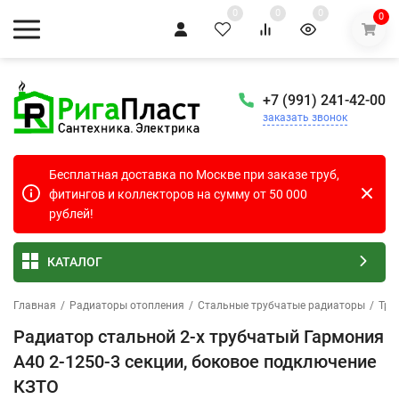
0
0
0
0
+7 (991) 241-42-00
заказать звонок
Бесплатная доставка по Москве при заказе труб,
фитингов и коллекторов на сумму от 50 000
рублей!
КАТАЛОГ
Главная
/
Радиаторы отопления
/
Стальные трубчатые радиаторы
/
Тру
Радиатор стальной 2-х трубчатый Гармония
А40 2-1250-3 секции, боковое подключение
КЗТО