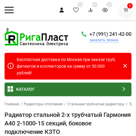
0
0
0
0
+7 (991) 241-42-00
заказать звонок
Бесплатная доставка по Москве при заказе труб,
фитингов и коллекторов на сумму от 50 000
рублей!
КАТАЛОГ
Главная
/
Радиаторы отопления
/
Стальные трубчатые радиаторы
/
Тру
Радиатор стальной 2-х трубчатый Гармония
А40 2-1000-15 секций, боковое
подключение КЗТО