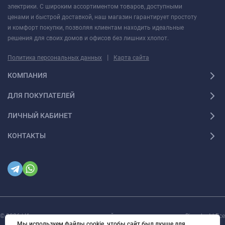
электрики. С широким ассортиментом товаров, доступными
ценами и быстрой доставкой, наш магазин гарантирует простоту
и комфорт покупки, позволяя клиентам находить идеальные
решения для своих домов и офисов без лишних хлопот.
|
Политика персональных данных
Карта сайта
КОМПАНИЯ
ДЛЯ ПОКУПАТЕЛЕЙ
ЛИЧНЫЙ КАБИНЕТ
КОНТАКТЫ
© 2026 | Интернет магазин инженерной сантехники и электрики Rigaplast | Все
права защищены
Мы используем файлы cookie, чтобы сайт был лучше для